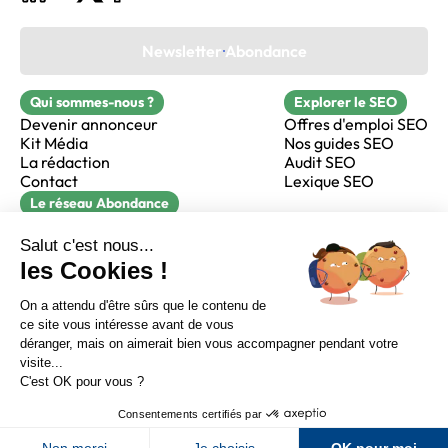
Newsletter Abondance
Qui sommes-nous ?
Explorer le SEO
Devenir annonceur
Offres d'emploi SEO
Kit Média
Nos guides SEO
La rédaction
Audit SEO
Contact
Lexique SEO
Le réseau Abondance
FormaSEO
Réacteur
alfie formation
Sur LinkedIn
Sur Youtube
Sur X
Sur Facebook
Crédits
Mentions légales
Newsletter Abondance
CGV
Confidentialité