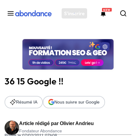
NEW
S'inscrire
Toutes les actus
Actus SEO
Plateforme
Outils
Solutions
36 15 Google !!
Ressources
Audit SEO
Résumé IA
Nous suivre sur Google
Article rédigé par
Olivier Andrieu
Fondateur Abondance
Publié le 07/02/2011 07h08