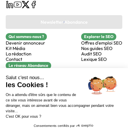
Newsletter Abondance
Qui sommes-nous ?
Explorer le SEO
Devenir annonceur
Offres d'emploi SEO
Kit Média
Nos guides SEO
La rédaction
Audit SEO
Contact
Lexique SEO
Le réseau Abondance
FormaSEO
Réacteur
alfie formation
Sur LinkedIn
Sur Youtube
Sur X
Sur Facebook
Crédits
Mentions légales
Newsletter Abondance
CGV