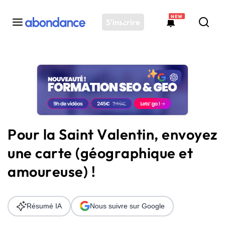
NEW
S'inscrire
Toutes les actus
Actus SEO
Plateforme
Outils
Solutions
Pour la Saint Valentin, envoyez
Ressources
une carte (géographique et
Audit SEO
amoureuse) !
Résumé IA
Nous suivre sur Google