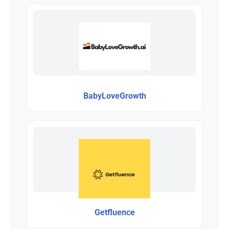
BabyLoveGrowth
Getfluence