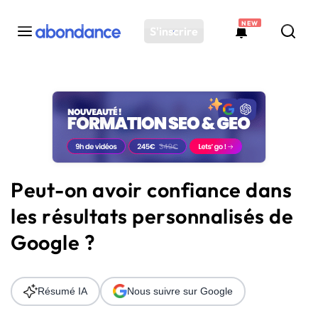
NEW
S'inscrire
Toutes les actus
Actus SEO
Plateforme
Outils
Solutions
Peut-on avoir confiance dans
Ressources
les résultats personnalisés de
Audit SEO
Google ?
Résumé IA
Nous suivre sur Google