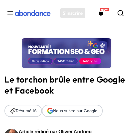
NEW
S'inscrire
Toutes les actus
Actus SEO
Plateforme
Outils
Solutions
Le torchon brûle entre Google
Ressources
et Facebook
Audit SEO
Résumé IA
Nous suivre sur Google
Article rédigé par
Olivier Andrieu