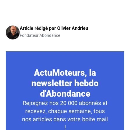
Article rédigé par
Olivier Andrieu
Fondateur Abondance
ActuMoteurs, la
newsletter hebdo
d'Abondance
Rejoignez nos 20 000 abonnés et
recevez, chaque semaine, tous
nos articles dans votre boite mail
!