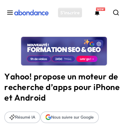
NEW
S'inscrire
Toutes les actus
Actus SEO
Plateforme
Outils
Solutions
Yahoo! propose un moteur de
Ressources
recherche d’apps pour iPhone
Audit SEO
et Android
Résumé IA
Nous suivre sur Google