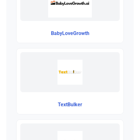
BabyLoveGrowth
TextBulker