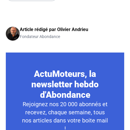
Article rédigé par
Olivier Andrieu
Fondateur Abondance
ActuMoteurs, la
newsletter hebdo
d'Abondance
Rejoignez nos 20 000 abonnés et
recevez, chaque semaine, tous
nos articles dans votre boite mail
!