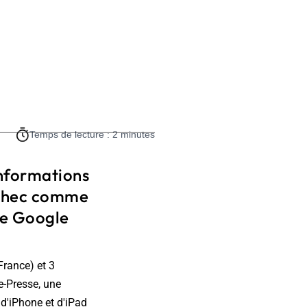
Temps de lecture : 2 minutes
informations
 échec comme
me Google
France) et 3
e-Presse, une
 d'iPhone et d'iPad