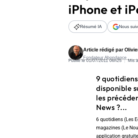
iPhone et i
Wordpress
Télécharger l'Ebook
Shopify
Résumé IA
Nous suiv
PrestaShop
Article rédigé par
Olivi
Fondateur Abondance
Publié le 01/07/2011 06h25
|
Mis à
Formation SEO & GEO - Edition
9 quotidiens
244.30€ HT au lieu de 349€ pendant 1 mois !
disponible s
Je découvre !
les précéde
News ?...
6 quotidiens (Les E
magazines (Le Nouve
application gratuit