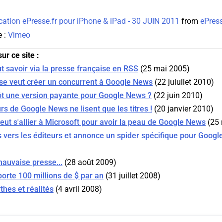
ation ePresse.fr pour iPhone & iPad - 30 JUIN 2011
from
ePress
e :
Vimeo
ur ce site :
ut savoir via la presse française en RSS
(25 mai 2005)
se veut créer un concurrent à Google News
(22 juiullet 2010)
ôt une version payante pour Google News ?
(22 juin 2010)
rs de Google News ne lisent que les titres !
(20 janvier 2010)
ut s'allier à Microsoft pour avoir la peau de Google News
(25 
s vers les éditeurs et annonce un spider spécifique pour Goog
auvaise presse...
(28 août 2009)
rte 100 millions de $ par an
(31 juillet 2008)
hes et réalités
(4 avril 2008)