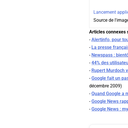
Lancement applic
Source de l'imag
Articles connexes s
-
Alertinfo, pour to
-
La presse françai
-
Newspass : bient
-
44% des utilisateu
-
Rupert Murdoch ve
-
Google fait un pa
décembre 2009)
-
Quand Google a m
-
Google News rappo
-
Google News : myt