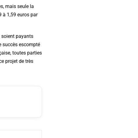
s, mais seule la
9 à 1,59 euros par
s soient payants
 le succès escompté
çaise, toutes parties
e projet de très