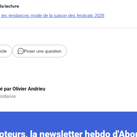
la lecture
e les tendances mode de la saison des festivals 2026
icle
Poser une question
gé par
Olivier Andrieu
ondance
teurs, la newsletter hebdo d'Ab