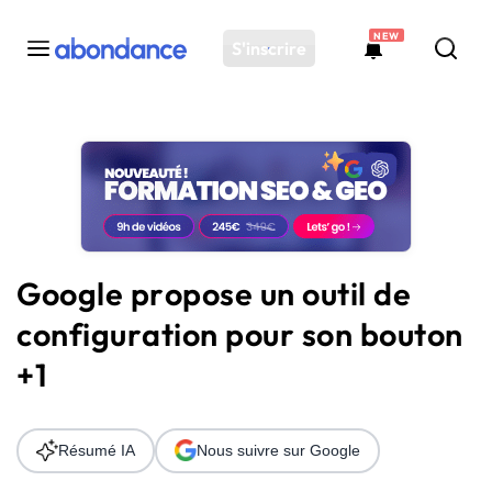
NEW
S'inscrire
Toutes les actus
Actus SEO
Plateforme
Outils
Solutions
Google propose un outil de
Ressources
configuration pour son bouton
Audit SEO
+1
Résumé IA
Nous suivre sur Google