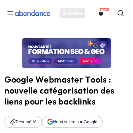
NEW
S'inscrire
Toutes les actus
Actus SEO
Plateforme
Outils
Solutions
Google Webmaster Tools :
Ressources
nouvelle catégorisation des
Audit SEO
liens pour les backlinks
Résumé IA
Nous suivre sur Google