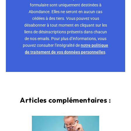
formulaire sont uniquement destinées à
Abondance. Elles ne seront en aucun cas
cédées à des tiers. Vous pouvez vous
désabonner à tout moment en cliquant sur les
liens de désinscriptions présents dans chacun
de nos emails. Pour plus d’informations, vous
pouvez consulter l’intégralité de
notre politique
de traitement de vos données personnelles
.
Articles complémentaires :