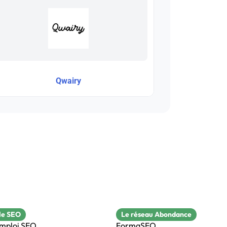
Qwairy
le SEO
Le réseau Abondance
emploi SEO
FormaSEO