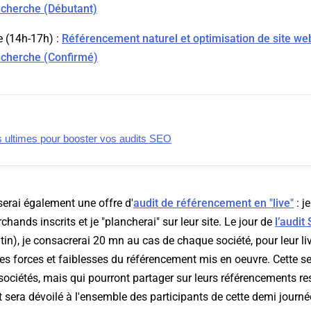
echerche (Débutant)
e (14h-17h) :
Référencement naturel et optimisation de site we
echerche (Confirmé)
ls ultimes pour booster vos audits SEO
erai également une offre d'
audit de référencement en "live"
: j
chands inscrits et je "plancherai" sur leur site. Le jour de
l’audit
n), je consacrerai 20 mn au cas de chaque société, pour leur liv
es forces et faiblesses du référencement mis en oeuvre. Cette s
sociétés, mais qui pourront partager sur leurs référencements re
t sera dévoilé à l'ensemble des participants de cette demi journé