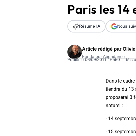
Paris les 14
Wordpress
Télécharger l'Ebook
Shopify
Résumé IA
Nous suiv
PrestaShop
Article rédigé par
Olivi
Fondateur Abondance
Publié le 06/09/2011 16h50
|
Mis à
Formation SEO & GEO - Edition
Dans le cadre
244.30€ HT au lieu de 349€ pendant 1 mois !
tiendra du 13 
Je découvre !
proposerai 3 
naturel :
- 14 septembr
- 15 septembr