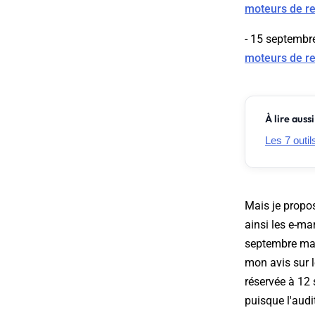
moteurs de r
- 15 septembr
moteurs de r
À lire aussi
Les 7 outi
Mais je propos
ainsi les e-mar
septembre mati
mon avis sur l
réservée à 12 
puisque l'audi