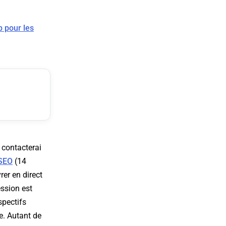
b pour les
e contacterai
 SEO
(14
rer en direct
ession est
spectifs
e. Autant de