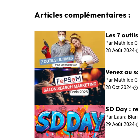
Articles complémentaires :
Les 7 outil
Par Mathilde G
28 Août 2024
·
Venez au s
Par Mathilde G
28 Oct 2024
·
SD Day : re
Par Laura Bla
29 Août 2024
·