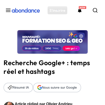
NEW
S'inscrire
Toutes les actus
Actus SEO
Plateforme
Outils
Solutions
Recherche Google+ : temps
Ressources
réel et hashtags
Audit SEO
Résumé IA
Nous suivre sur Google
Article rédigé par
Olivier Andrieu