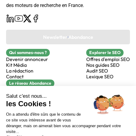
des moteurs de recherche en France.
Newsletter Abondance
Qui sommes-nous ?
Explorer le SEO
Devenir annonceur
Offres d'emploi SEO
Kit Média
Nos guides SEO
La rédaction
Audit SEO
Contact
Lexique SEO
Le réseau Abondance
FormaSEO
Réacteur
alfie formation
Sur LinkedIn
Sur Youtube
Sur X
Sur Facebook