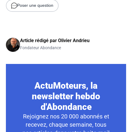
Poser une question
Article rédigé par
Olivier Andrieu
Fondateur Abondance
ActuMoteurs, la
newsletter hebdo
d'Abondance
Rejoignez nos 20 000 abonnés et
recevez, chaque semaine, tous