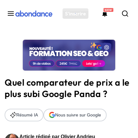
NEW
S'inscrire
Toutes les actus
Actus SEO
Plateforme
Outils
Solutions
Quel comparateur de prix a le
Ressources
plus subi Google Panda ?
Audit SEO
Résumé IA
Nous suivre sur Google
Article rédigé par
Olivier Andrieu