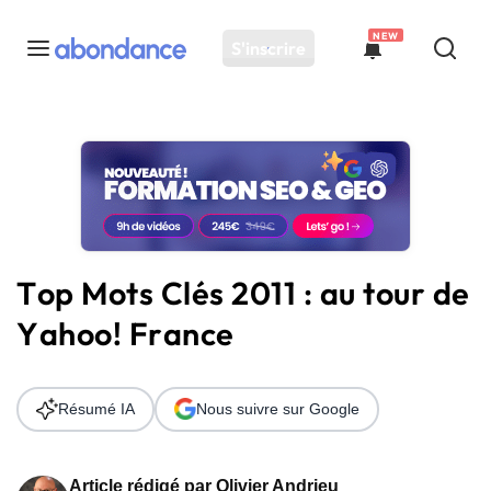
NEW
S'inscrire
Toutes les actus
Actus SEO
Plateforme
Outils
Solutions
Top Mots Clés 2011 : au tour de
Ressources
Yahoo! France
Audit SEO
Résumé IA
Nous suivre sur Google
Article rédigé par
Olivier Andrieu