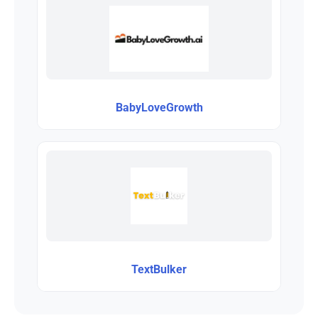
BabyLoveGrowth
TextBulker