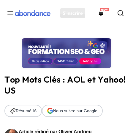
NEW
S'inscrire
Toutes les actus
Actus SEO
Plateforme
Outils
Solutions
Top Mots Clés : AOL et Yahoo!
Ressources
US
Audit SEO
Résumé IA
Nous suivre sur Google
Article rédigé par
Olivier Andrieu