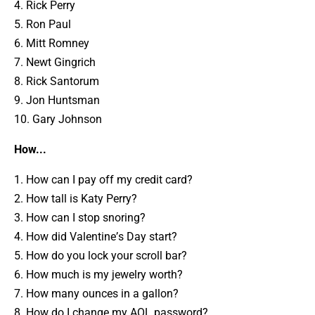
4. Rick Perry
5. Ron Paul
6. Mitt Romney
7. Newt Gingrich
8. Rick Santorum
9. Jon Huntsman
10. Gary Johnson
How...
1. How can I pay off my credit card?
2. How tall is Katy Perry?
3. How can I stop snoring?
4. How did Valentine’s Day start?
5. How do you lock your scroll bar?
6. How much is my jewelry worth?
7. How many ounces in a gallon?
8. How do I change my AOL password?