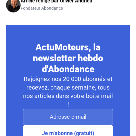
Article rédigé par
Olivier Andrieu
Fondateur Abondance
ActuMoteurs, la
newsletter hebdo
d'Abondance
Rejoignez nos 20 000 abonnés et
recevez, chaque semaine, tous
nos articles dans votre boite mail
!
Je m'abonne (gratuit)