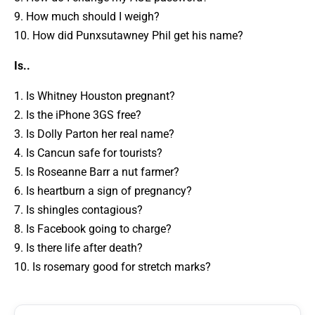
9. How much should I weigh?
10. How did Punxsutawney Phil get his name?
Is..
1. Is Whitney Houston pregnant?
2. Is the iPhone 3GS free?
3. Is Dolly Parton her real name?
4. Is Cancun safe for tourists?
5. Is Roseanne Barr a nut farmer?
6. Is heartburn a sign of pregnancy?
7. Is shingles contagious?
8. Is Facebook going to charge?
9. Is there life after death?
10. Is rosemary good for stretch marks?