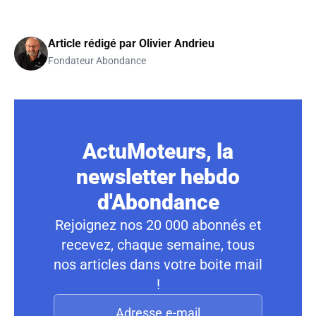
Article rédigé par
Olivier Andrieu
Fondateur Abondance
ActuMoteurs, la
newsletter hebdo
d'Abondance
Rejoignez nos 20 000 abonnés et
recevez, chaque semaine, tous
nos articles dans votre boite mail
!