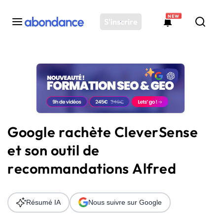
NEW
S'inscrire
Toutes les actus
Actus SEO
Plateforme
Outils
Solutions
Google rachète CleverSense
Ressources
et son outil de
Audit SEO
recommandations Alfred
Résumé IA
Nous suivre sur Google