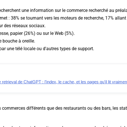
echerchent une information sur le commerce recherché au préala
ternet : 38% se tournant vers les moteurs de recherche, 17% allant
ur des réseaux sociaux.
resse, papier (26%) ou sur le Web (5%).
e bouche à oreille.
par une télé locale ou d'autres types de support.
retrieval de ChatGPT : l’index, le cache, et les pages qu’il lit vraimen
 commerces différents que des restaurants ou des bars, les stat