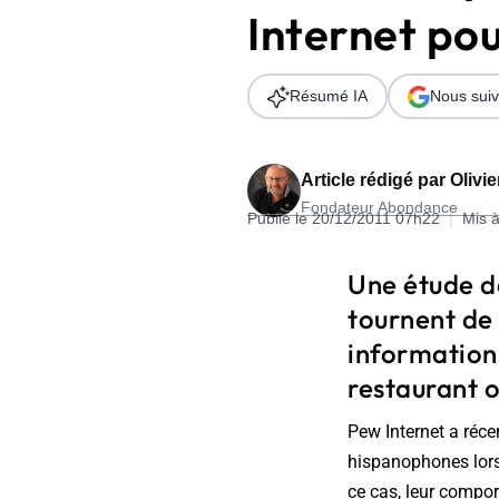
Internet po
Wordpress
Télécharger l'Ebook
Shopify
Résumé IA
Nous suiv
PrestaShop
Article rédigé par
Olivi
Fondateur Abondance
Publié le 20/12/2011 07h22
|
Mis à
Formation SEO & GEO - Edition
Une étude d
244.30€ HT au lieu de 349€ pendant 1 mois !
tournent de 
Je découvre !
informations
restaurant o
Pew Internet a ré
hispanophones lors
ce cas, leur compor