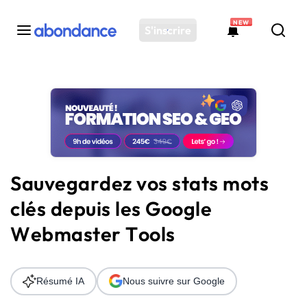
NEW
S'inscrire
Toutes les actus
Actus SEO
Plateforme
Outils
Solutions
Sauvegardez vos stats mots
Ressources
clés depuis les Google
Audit SEO
Webmaster Tools
Résumé IA
Nous suivre sur Google