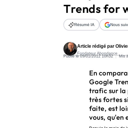
Trends for 
Wordpress
Télécharger l'Ebook
Shopify
Résumé IA
Nous suiv
PrestaShop
Article rédigé par
Olivi
Fondateur Abondance
Publié le 09/01/2012 10h32
|
Mis 
Formation SEO & GEO - Edition
En comparan
244.30€ HT au lieu de 349€ pendant 1 mois !
Google Tren
Je découvre !
trafic sur l
très fortes 
faite, est l
vous, qu'en e