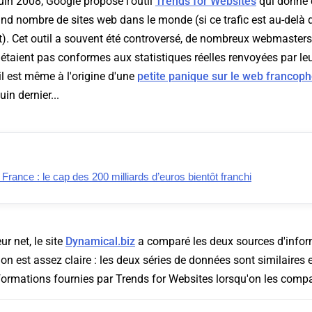
uin 2008, Google propose l'outil
Trends for Websites
qui donne 
rand nombre de sites web dans le monde (si ce trafic est au-delà 
). Cet outil a souvent été controversé, de nombreux webmasters
étaient pas conformes aux statistiques réelles renvoyées par le
il est même à l'origine d'une
petite panique sur le web francoph
in dernier...
ance : le cap des 200 milliards d’euros bientôt franchi
ur net, le site
Dynamical.biz
a comparé les deux sources d'infor
on est assez claire : les deux séries de données sont similaires e
formations fournies par Trends for Websites lorsqu'on les compare