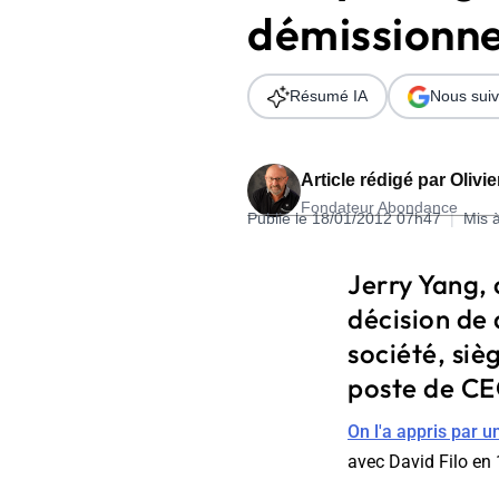
démissionn
Wordpress
Télécharger l'Ebook
Shopify
Résumé IA
Nous suiv
PrestaShop
Article rédigé par
Olivi
Fondateur Abondance
Publié le 18/01/2012 07h47
|
Mis 
Formation SEO & GEO - Edition
Jerry Yang, 
244.30€ HT au lieu de 349€ pendant 1 mois !
décision de 
Je découvre !
société, siè
poste de CE
On l'a appris par u
avec David Filo en 