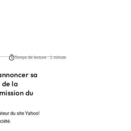
Temps de lecture : 1 minute
'annoncer sa
 de la
émission du
ateur du site Yahoo!
ciété.