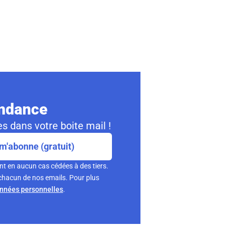
ondance
s dans votre boite mail !
m'abonne (gratuit)
nt en aucun cas cédées à des tiers.
chacun de nos emails. Pour plus
onnées personnelles
.