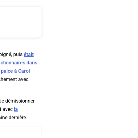
loigné, puis
était
actionnaires dans
 palce à Carol
rochement avec
t de démissionner
ct avec
la
ine dernière.