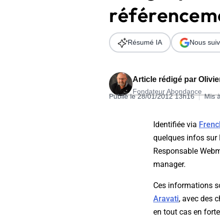
référencem
Wordpress
Télécharger l'Ebook
Shopify
Résumé IA
Nous suiv
PrestaShop
Article rédigé par
Olivi
Fondateur Abondance
Publié le 28/01/2012 13h16
|
Mis 
Formation SEO & GEO - Edition
Identifiée
via
Fren
244.30€ HT au lieu de 349€ pendant 1 mois !
quelques infos sur
Je découvre !
Responsable Webmar
manager.
Ces informations s
Aravati
, avec des 
en tout cas en for