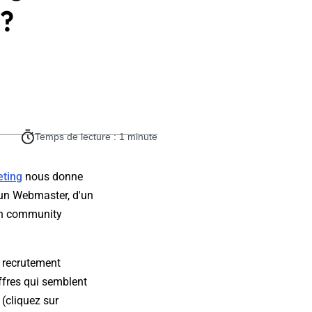
?
Temps de lecture : 1 minute
ting
nous donne
'un Webmaster, d'un
'un community
e recrutement
ffres qui semblent
s
(cliquez sur