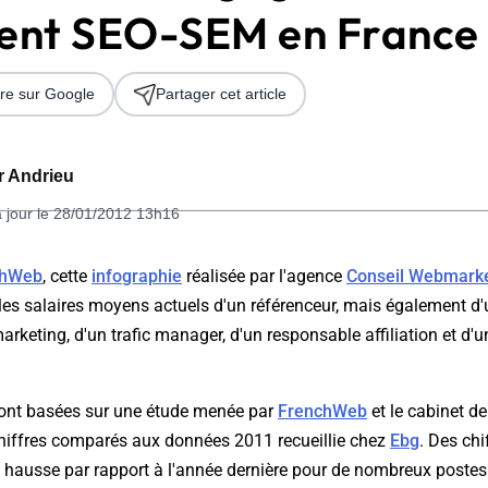
ent SEO-SEM en France 
re sur Google
Partager cet article
er Andrieu
à jour le 28/01/2012 13h16
 2026
chWeb
, cette
infographie
réalisée par l'agence
Conseil Webmarke
 les salaires moyens actuels d'un référenceur, mais également d
keting, d'un trafic manager, d'un responsable affiliation et d
ont basées sur une étude menée par
FrenchWeb
et le cabinet d
chiffres comparés aux données 2011 recueillie chez
Ebg
. Des chi
te hausse par rapport à l'année dernière pour de nombreux poste