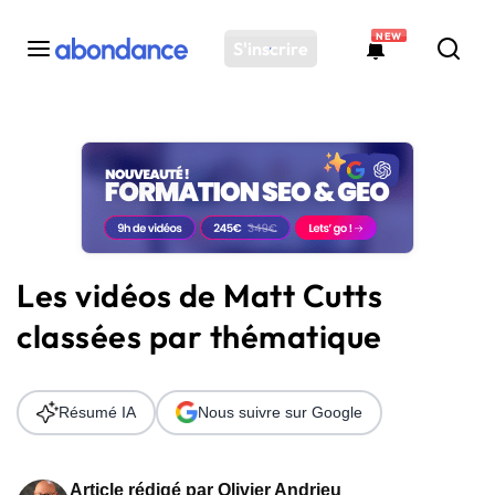
NEW
S'inscrire
Toutes les actus
Actus SEO
Plateforme
Outils
Solutions
Les vidéos de Matt Cutts
Ressources
classées par thématique
Audit SEO
Résumé IA
Nous suivre sur Google
Article rédigé par
Olivier Andrieu