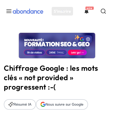
NEW
S'inscrire
Toutes les actus
Actus SEO
Plateforme
Outils
Solutions
Chiffrage Google : les mots
Ressources
clés « not provided »
Audit SEO
progressent :-(
Résumé IA
Nous suivre sur Google