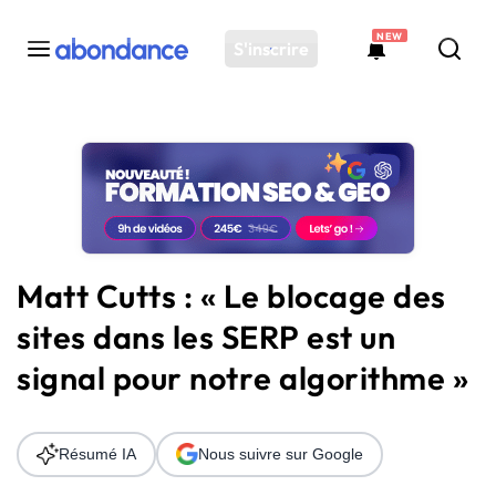
NEW
S'inscrire
Toutes les actus
Actus SEO
Plateforme
Outils
Solutions
Matt Cutts : « Le blocage des
Ressources
sites dans les SERP est un
Audit SEO
signal pour notre algorithme »
Résumé IA
Nous suivre sur Google