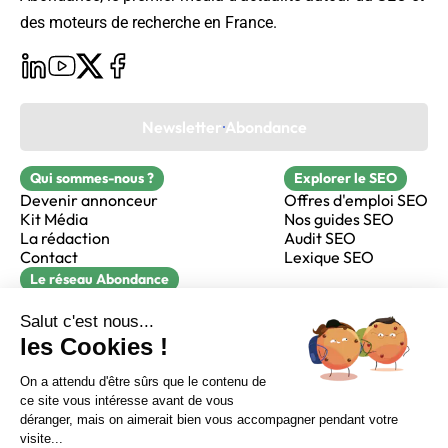
des moteurs de recherche en France.
Newsletter Abondance
Qui sommes-nous ?
Explorer le SEO
Devenir annonceur
Offres d'emploi SEO
Kit Média
Nos guides SEO
La rédaction
Audit SEO
Contact
Lexique SEO
Le réseau Abondance
FormaSEO
Réacteur
alfie formation
Sur LinkedIn
Sur Youtube
Sur X
Sur Facebook