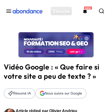
NEW
S'inscrire
Toutes les actus
Actus SEO
Plateforme
Outils
Solutions
Vidéo Google : « Que faire si
Ressources
votre site a peu de texte ? »
Audit SEO
Résumé IA
Nous suivre sur Google
Article rédigé par
Olivier Andrieu