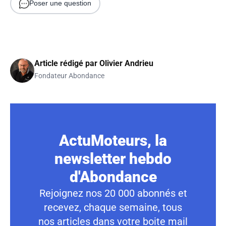
Poser une question
Article rédigé par
Olivier Andrieu
Fondateur Abondance
ActuMoteurs, la
newsletter hebdo
d'Abondance
Rejoignez nos 20 000 abonnés et
recevez, chaque semaine, tous
nos articles dans votre boite mail