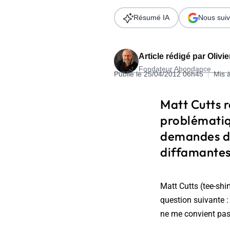
Wordpress
Télécharger l'Ebook
Résumé IA
Nous suiv
Shopify
PrestaShop
Article rédigé par
Olivi
Fondateur Abondance
Publié le 25/04/2012 06h45
|
Mis 
Matt Cutts 
problématiqu
Formation SEO & GEO - Edition
demandes de
244.30€ HT au lieu de 349€ pendant 1 mois !
diffamantes
Je découvre !
Matt Cutts (tee-shi
question suivante :
ne me convient pas