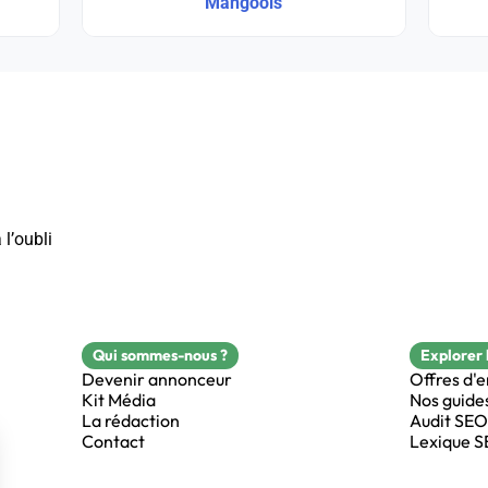
Mangools
 l’oubli
Qui sommes-nous ?
Explorer 
Devenir annonceur
Offres d'
Kit Média
Nos guide
La rédaction
Audit SEO
Contact
Lexique 