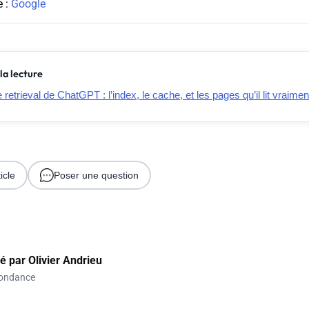
e :
Google
la lecture
retrieval de ChatGPT : l’index, le cache, et les pages qu’il lit vraimen
icle
Poser une question
gé par
Olivier Andrieu
ondance