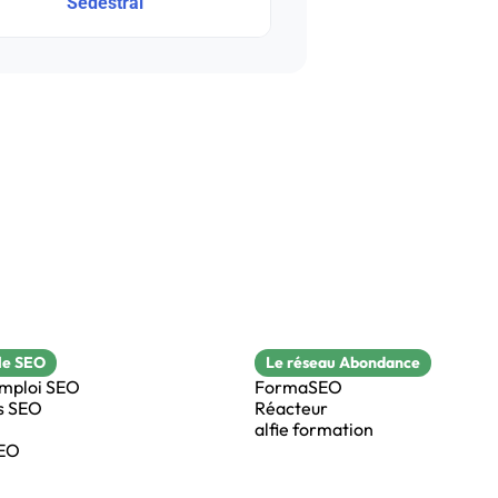
Sedestral
le SEO
Le réseau Abondance
emploi SEO
FormaSEO
s SEO
Réacteur
alfie formation
SEO