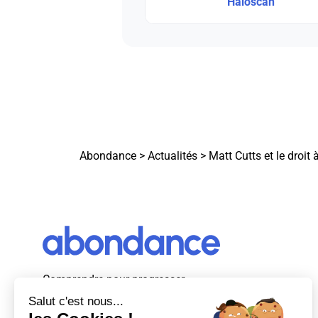
Haloscan
Abondance
>
Actualités
>
Matt Cutts et le droit à
Comprendre pour progresser
Abondance, le premier média d’actualité
autour du SEO et des moteurs de recherche