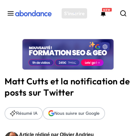
NEW
S'inscrire
Toutes les actus
Actus SEO
Plateforme
Outils
Solutions
Matt Cutts et la notification de
Ressources
posts sur Twitter
Audit SEO
Résumé IA
Nous suivre sur Google
Article rédigé par
Olivier Andrieu