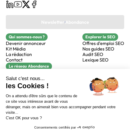
Newsletter Abondance
Qui sommes-nous ?
Explorer le SEO
Devenir annonceur
Offres d'emploi SEO
Kit Média
Nos guides SEO
La rédaction
Audit SEO
Contact
Lexique SEO
Le réseau Abondance
FormaSEO
Réacteur
alfie formation
Sur LinkedIn
Sur Youtube
Sur X
Sur Facebook
Crédits
Mentions légales
Newsletter Abondance
CGV