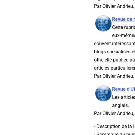
Par Olivier Andrieu
Revue de 
Cette rubr
eux-mêmes 
souvent intéressant
blogs spécialisés e
officielle publiée 
articles particulièr
Par Olivier Andrieu
Revue d'U
Les article
anglais.
Par Olivier Andrieu
- Description de la
- Sommaire du num