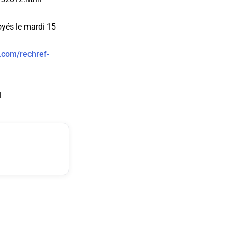
oyés le mardi 15
e.com/rechref-
l