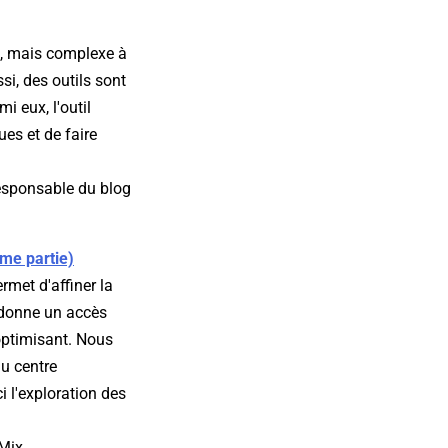
e, mais complexe à
si, des outils sont
i eux, l'outil
es et de faire
esponsable du blog
me partie)
met d'affiner la
 donne un accès
'optimisant. Nous
du centre
i l'exploration des
oMix