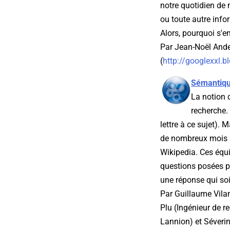
notre quotidien de 
ou toute autre infor
Alors, pourquoi s'en 
Par Jean-Noël Ande
(
http://googlexxl.
Sémantiqu
La notion 
recherche. 
lettre à ce sujet).
de nombreux mois s
Wikipedia. Ces équi
questions posées pa
une réponse qui soit
Par Guillaume Vila
Plu (Ingénieur de 
Lannion) et Séveri