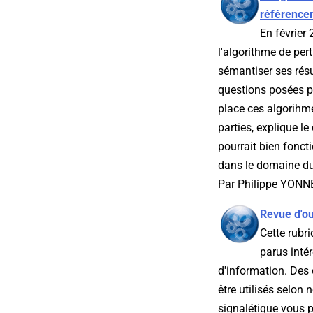
référence
En février 
l'algorithme de per
sémantiser ses résu
questions posées p
place ces algorihme
parties, explique l
pourrait bien fonct
dans le domaine du
Par Philippe YONNE
Revue d'ou
Cette rubri
parus inté
d'information. Des 
être utilisés selon
signalétique vous pe