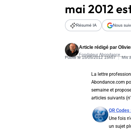
mai 2012 est
Wordpress
Télécharger l'Ebook
Shopify
Résumé IA
Nous suiv
PrestaShop
Article rédigé par
Olivi
Fondateur Abondance
Publié le 15/05/2012 15h57
|
Mis 
Formation SEO & GEO - Edition
La lettre profession
244.30€ HT au lieu de 349€ pendant 1 mois !
Abondance.com pour
Je découvre !
semaine et propos
articles suivants (n
QR Codes :
Une fois n
un sujet p