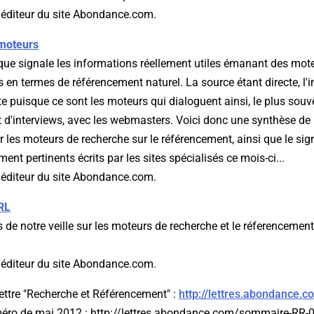
, éditeur du site Abondance.com.
moteurs
ique signale les informations réellement utiles émanant des mot
en termes de référencement naturel. La source étant directe, l'i
e puisque ce sont les moteurs qui dialoguent ainsi, le plus souv
t d'interviews, avec les webmasters. Voici donc une synthèse de 
par les moteurs de recherche sur le référencement, ainsi que le s
ement pertinents écrits par les sites spécialisés ce mois-ci...
, éditeur du site Abondance.com.
RL
s de notre veille sur les moteurs de recherche et le réferencement
, éditeur du site Abondance.com.
 lettre "Recherche et Référencement" :
http://lettres.abondance.c
éro de mai 2012 : http://lettres.abondance.com/sommaire-RR-