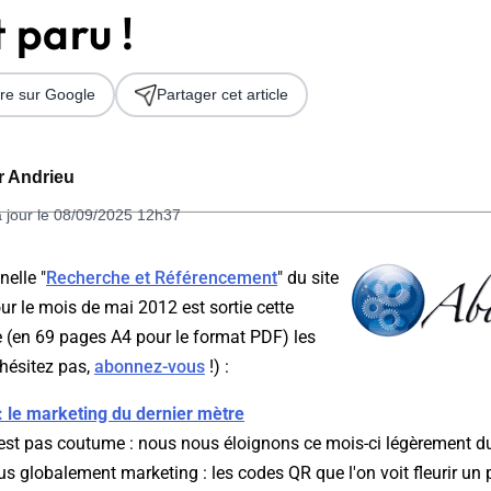
 paru !
re sur Google
Partager cet article
er Andrieu
à jour le 08/09/2025 12h37
 2026
nelle "
Recherche et Référencement
" du site
 le mois de mai 2012 est sortie cette
e (en
69 pages A4
pour le format PDF) les
'hésitez pas,
abonnez-vous
!) :
 le marketing du dernier mètre
'est pas coutume : nous nous éloignons ce mois-ci légèrement du
lus globalement marketing : les codes QR que l'on voit fleurir un