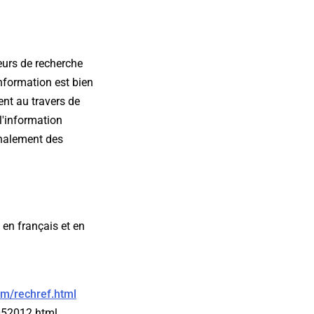
eurs de recherche
nformation est bien
ent au travers de
l'information
ignalement des
 en français et en
om/rechref.html
052012.html