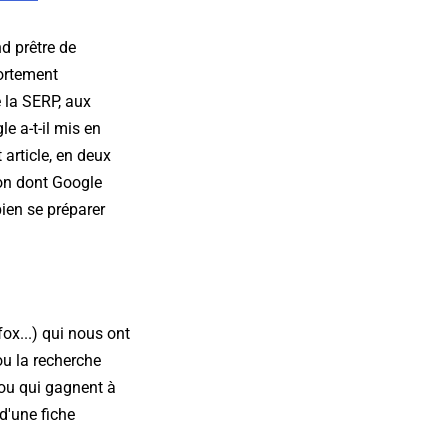
nd prêtre de
fortement
e la SERP, aux
e a-t-il mis en
article, en deux
çon dont Google
bien se préparer
fox...) qui nous ont
ou la recherche
 ou qui gagnent à
d'une fiche