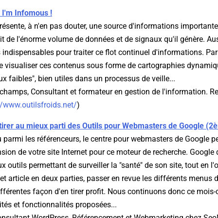
 I'm Infomous !
présente, à n'en pas douter, une source d'informations important
ait de l'énorme volume de données et de signaux qu'il génère. Aus
indispensables pour traiter ce flot continuel d'informations. Parm
 visualiser ces contenus sous forme de cartographies dynamiqu
ux faibles", bien utiles dans un processus de veille...
champs, Consultant et formateur en gestion de l'information. R
//www.outilsfroids.net/
)
rer au mieux parti des Outils pour Webmasters de Google (2è
 parmi les référenceurs, le centre pour webmasters de Google per
ion de votre site Internet pour ce moteur de recherche. Google
 outils permettant de surveiller la "santé" de son site, tout en l
et article en deux parties, passer en revue les différents menus 
fférentes façon d'en tirer profit. Nous continuons donc ce mois-c
ités et fonctionnalités proposées...
Consultant WordPress, Référencement et Webmarketing chez Se