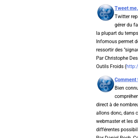
Tweet me,
Twitter re
gérer du f
la plupart du temps 
Infomous permet de
ressortir des "signa
Par Christophe Des
Outils Froids (
http:
Comment ti
Bien connu
compréhens
direct à de nombreux
allons donc, dans c
webmaster et les di
différentes possibil
Par Daniel Roch, 