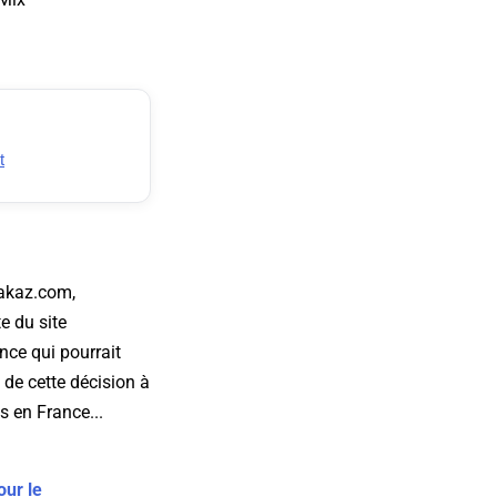
t
Yakaz.com,
e du site
nce qui pourrait
 de cette décision à
s en France...
our le