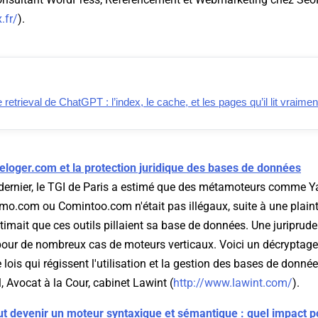
.fr/
).
retrieval de ChatGPT : l’index, le cache, et les pages qu’il lit vraimen
Seloger.com et la protection juridique des bases de données
 dernier, le TGI de Paris a estimé que des métamoteurs comme 
o.com ou Comintoo.com n'était pas illégaux, suite à une plaint
timait que ces outils pillaient sa base de données. Une juriprude
 pour de nombreux cas de moteurs verticaux. Voici un décryptage
 lois qui régissent l'utilisation et la gestion des bases de donnée
, Avocat à la Cour, cabinet Lawint (
http://www.lawint.com/
).
t devenir un moteur syntaxique et sémantique : quel impact p