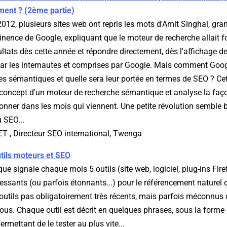
ment ? (2ème partie)
2012, plusieurs sites web ont repris les mots d'Amit Singhal, gra
tinence de Google, expliquant que le moteur de recherche allait 
ltats dès cette année et répondre directement, dès l'affichage d
ar les internautes et comprises par Google. Mais comment Googl
s sémantiques et quelle sera leur portée en termes de SEO ? Cet 
e concept d'un moteur de recherche sémantique et analyse la fa
ionner dans les mois qui viennent. Une petite révolution semble 
 SEO...
T , Directeur SEO international, Twenga
tils moteurs et SEO
que signale chaque mois 5 outils (site web, logiciel, plug-ins Fire
ressants (ou parfois étonnants...) pour le référencement naturel 
outils pas obligatoirement très récents, mais parfois méconnus
 nous. Chaque outil est décrit en quelques phrases, sous la forme 
rmettant de le tester au plus vite...