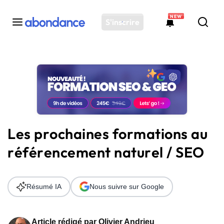
NEW
S'inscrire
Toutes les actus
Actus SEO
Plateforme
Outils
Solutions
Les prochaines formations au
Ressources
référencement naturel / SEO
Audit SEO
Résumé IA
Nous suivre sur Google
Article rédigé par
Olivier Andrieu