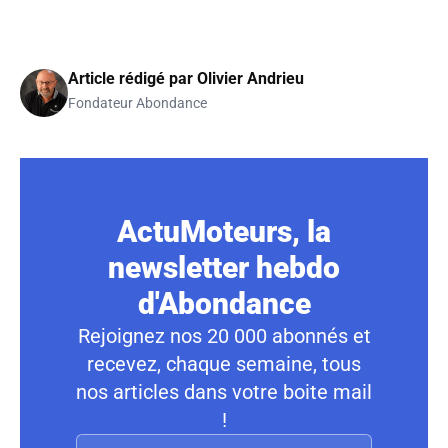
Article rédigé par
Olivier Andrieu
Fondateur Abondance
ActuMoteurs, la
newsletter hebdo
d'Abondance
Rejoignez nos 20 000 abonnés et
recevez, chaque semaine, tous
nos articles dans votre boite mail
!