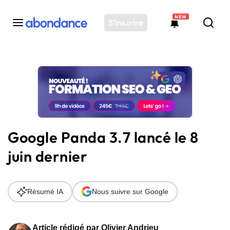
NEW
S'inscrire
Toutes les actus
Actus SEO
Plateforme
Outils
Solutions
Google Panda 3.7 lancé le 8
Ressources
juin dernier
Audit SEO
Résumé IA
Nous suivre sur Google
Article rédigé par
Olivier Andrieu