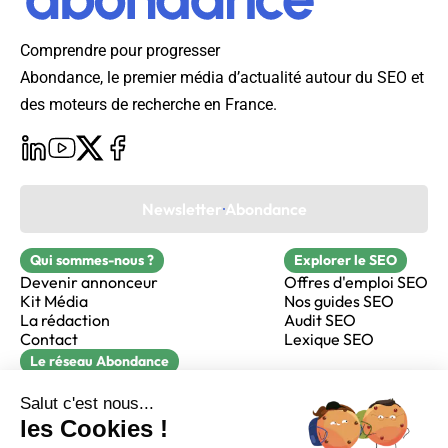
Comprendre pour progresser
Abondance, le premier média d’actualité autour du SEO et
des moteurs de recherche en France.
Newsletter Abondance
Qui sommes-nous ?
Explorer le SEO
Devenir annonceur
Offres d'emploi SEO
Kit Média
Nos guides SEO
La rédaction
Audit SEO
Contact
Lexique SEO
Le réseau Abondance
FormaSEO
Réacteur
alfie formation