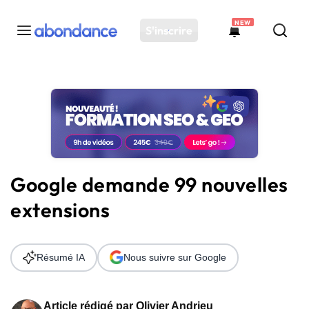
NEW
S'inscrire
Toutes les actus
Actus SEO
Plateforme
Outils
Solutions
Google demande 99 nouvelles
Ressources
extensions
Audit SEO
Résumé IA
Nous suivre sur Google
Article rédigé par
Olivier Andrieu