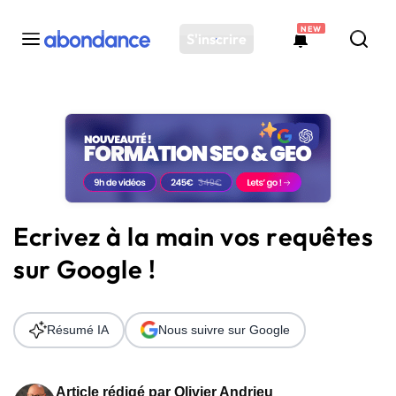
NEW
S'inscrire
Toutes les actus
Actus SEO
Plateforme
Outils
Solutions
Ecrivez à la main vos requêtes
Ressources
sur Google !
Audit SEO
Résumé IA
Nous suivre sur Google
Article rédigé par
Olivier Andrieu