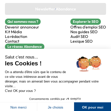
Newsletter Abondance
Qui sommes-nous ?
Explorer le SEO
Devenir annonceur
Offres d'emploi SEO
Kit Média
Nos guides SEO
La rédaction
Audit SEO
Contact
Lexique SEO
Le réseau Abondance
FormaSEO
Réacteur
alfie formation
Sur LinkedIn
Sur Youtube
Sur X
Sur Facebook
Crédits
Mentions légales
Newsletter Abondance
CGV
Confidentialité