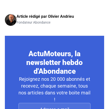
Article rédigé par
Olivier Andrieu
Fondateur Abondance
ActuMoteurs, la
newsletter hebdo
d'Abondance
Rejoignez nos 20 000 abonnés et
recevez, chaque semaine, tous
nos articles dans votre boite mail
!