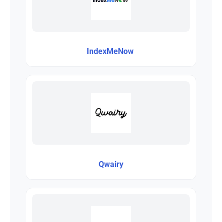
IndexMeNow
Qwairy