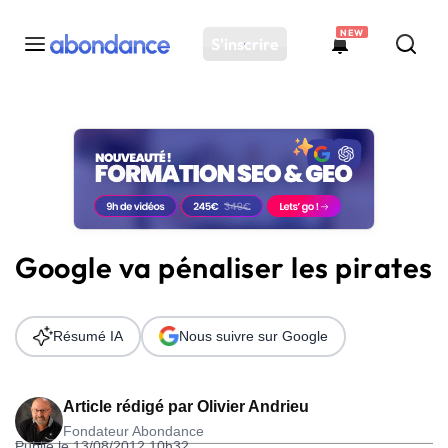
NEW
S'inscrire
Toutes les actus
Actus SEO
Plateforme
Outils
Solutions
Google va pénaliser les pirates
Ressources
Audit SEO
Résumé IA
Nous suivre sur Google
Article rédigé par
Olivier Andrieu
Fondateur Abondance
Publié le 13/08/2012 10h32