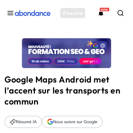
NEW
S'inscrire
Toutes les actus
Actus SEO
Plateforme
Outils
Solutions
Google Maps Android met
Ressources
l’accent sur les transports en
Audit SEO
commun
Résumé IA
Nous suivre sur Google