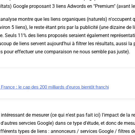
tats) Google proposant 3 liens Adwords en "Premium" (avant les
e analyse montre que les liens organiques (naturels) n'occupent
viron 5 liens), le reste étant pris par la publicité (une dizaine de 
ue. Seuls 11% des liens proposés seraient également représentati
oup de liens servent aujourd'hui à filtrer les résultats, aussi la
ns pour effectuer une comparaison ne nous semble pas juste).
ance : le cap des 200 milliards d’euros bientôt franchi
rt intéressant de mesurer (ce qui n'est pas fait ici) l'impact de la 
s d'autres servcies Google) dans ce type d'étude, et donc de mesu
fférents types de liens : annonceurs / services Google / filtres d