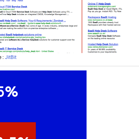
e :
JitBit