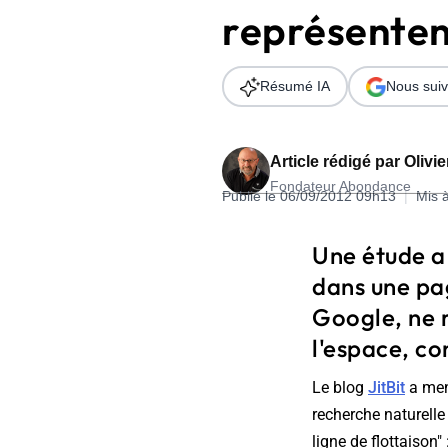
représenten
Wordpress
Télécharger l'Ebook
Shopify
Résumé IA
Nous suiv
PrestaShop
Article rédigé par
Olivi
Fondateur Abondance
Publié le 06/09/2012 09h13
|
Mis 
Formation SEO & GEO - Edition
Une étude a 
244.30€ HT au lieu de 349€ pendant 1 mois !
dans une pa
Je découvre !
Google, ne 
l'espace, co
Le blog
JitBit
a mené
recherche naturelle 
ligne de flottaison"