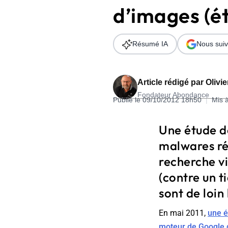
d’images (é
Wordpress
Télécharger l'Ebook
Shopify
Résumé IA
Nous suiv
PrestaShop
Article rédigé par
Olivi
Fondateur Abondance
Publié le 09/10/2012 18h50
|
Mis 
Formation SEO & GEO - Edition
Une étude de
244.30€ HT au lieu de 349€ pendant 1 mois !
malwares ré
Je découvre !
recherche vi
(contre un t
sont de loin
En mai 2011,
une é
moteur de Google d