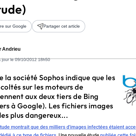
tude)
re sur Google
Partager cet article
er Andrieu
à jour le 09/10/2012 18h50
 2026
 la société Sophos indique que les
coltés sur les moteurs de
ennent aux deux tiers de Bing
iers à Google). Les fichiers images
 les plus dangereux...
tude montrait que des milliers d'images infectées étaient acces
édié à ce type de fichiers
. Une nouvelle étude
publiée cette foi