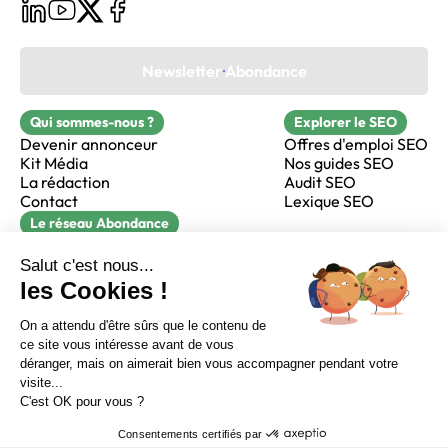
Newsletter Abondance
Qui sommes-nous ?
Explorer le SEO
Devenir annonceur
Offres d'emploi SEO
Kit Média
Nos guides SEO
La rédaction
Audit SEO
Contact
Lexique SEO
Le réseau Abondance
FormaSEO
Réacteur
alfie formation
Sur LinkedIn
Sur Youtube
Sur X
Sur Facebook
Crédits
Mentions légales
Newsletter Abondance
CGV