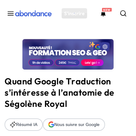
NEW
S'inscrire
Toutes les actus
Actus SEO
Plateforme
Outils
Solutions
Quand Google Traduction
Ressources
s’intéresse à l’anatomie de
Audit SEO
Ségolène Royal
Résumé IA
Nous suivre sur Google