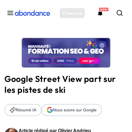
NEW
S'inscrire
Toutes les actus
Actus SEO
Plateforme
Outils
Solutions
Google Street View part sur
Ressources
les pistes de ski
Audit SEO
Résumé IA
Nous suivre sur Google
Article rédigé par
Olivier Andrieu