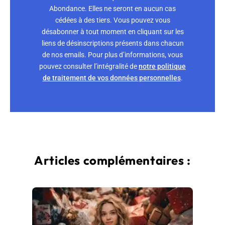
Abondance. Elles ne seront en aucun cas
cédées à des tiers. Vous pouvez vous
désabonner à tout moment en cliquant sur les
liens de désinscriptions présents dans chacun
de nos emails. Pour plus d’informations, vous
pouvez consulter l’intégralité de
notre politique
de traitement de vos données personnelles
.
Articles complémentaires :