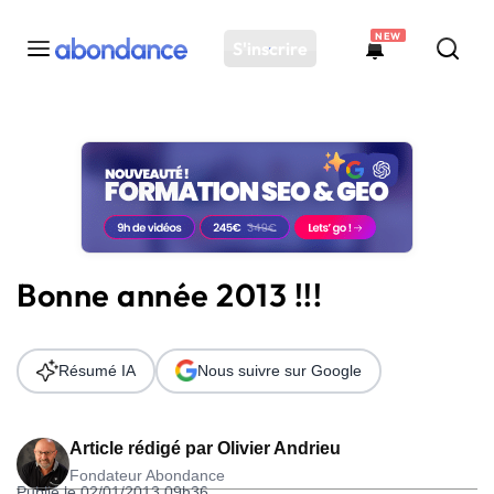
NEW
S'inscrire
Toutes les actus
Actus SEO
Plateforme
Outils
Solutions
Bonne année 2013 !!!
Ressources
Audit SEO
Résumé IA
Nous suivre sur Google
Article rédigé par
Olivier Andrieu
Fondateur Abondance
Publié le 02/01/2013 09h36