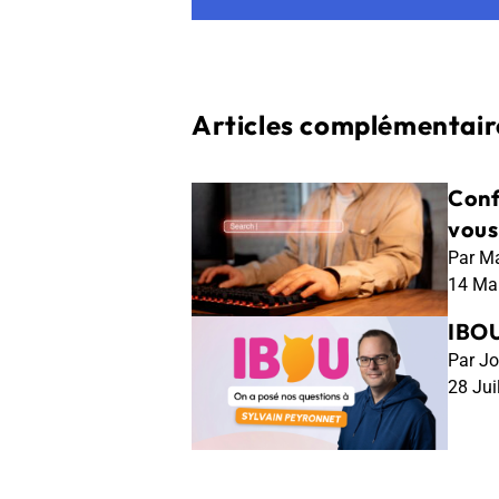
Articles complémentaire
Conf
vous
Par Ma
14 Ma
IBOU
Par Jo
28 Jui