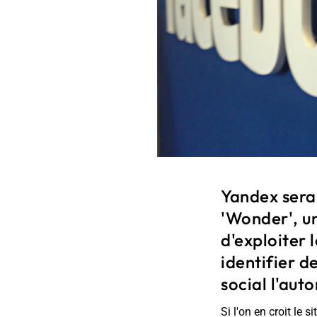
Yandex serai
'Wonder', u
d'exploiter
identifier d
social l'auto
Si l'on en croit le si