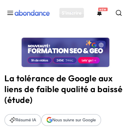
NEW
S'inscrire
Toutes les actus
Actus SEO
Plateforme
Outils
Solutions
La tolérance de Google aux
Ressources
liens de faible qualité a baissé
Audit SEO
(étude)
Résumé IA
Nous suivre sur Google