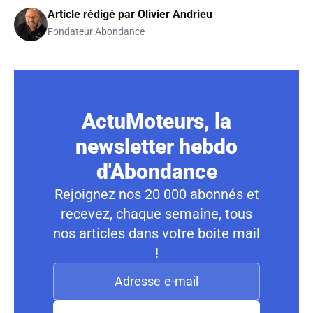
Article rédigé par
Olivier Andrieu
Fondateur Abondance
ActuMoteurs, la
newsletter hebdo
d'Abondance
Rejoignez nos 20 000 abonnés et
recevez, chaque semaine, tous
nos articles dans votre boite mail
!