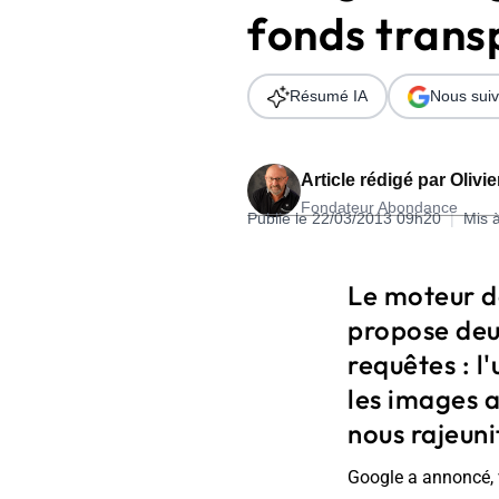
fonds trans
Wordpress
Télécharger l'Ebook
Shopify
Résumé IA
Nous suiv
PrestaShop
Article rédigé par
Olivi
Fondateur Abondance
Publié le 22/03/2013 09h20
|
Mis 
Formation SEO & GEO - Edition
Le moteur d
244.30€ HT au lieu de 349€ pendant 1 mois !
propose deux
Je découvre !
requêtes : l'
les images 
nous rajeunit
Google a annoncé,