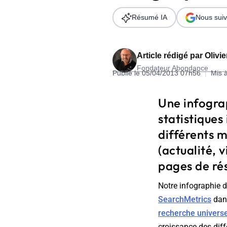
Wordpress
Télécharger l'Ebook
Résumé IA
Nous suiv
Shopify
PrestaShop
Article rédigé par
Olivi
Fondateur Abondance
Publié le 05/04/2013 07h56
|
Mis 
Une infograp
statistiques 
Formation SEO & GEO - Edition
différents 
244.30€ HT au lieu de 349€ pendant 1 mois !
(actualité, 
Je découvre !
pages de rés
Notre infographie d
SearchMetrics
dans
recherche universe
croissance des diff