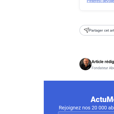
Pinterest dévoil
Partager cet art
Article rédi
Fondateur Ab
ActuMo
Rejoignez nos 20 000 abo