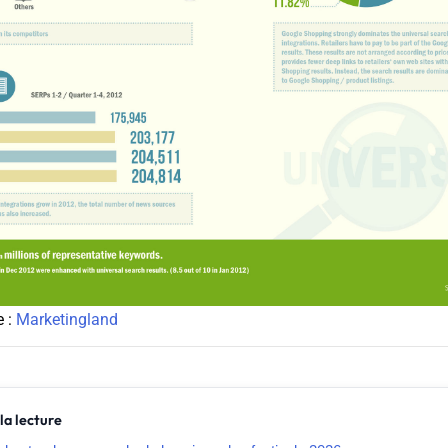
e :
Marketingland
la lecture