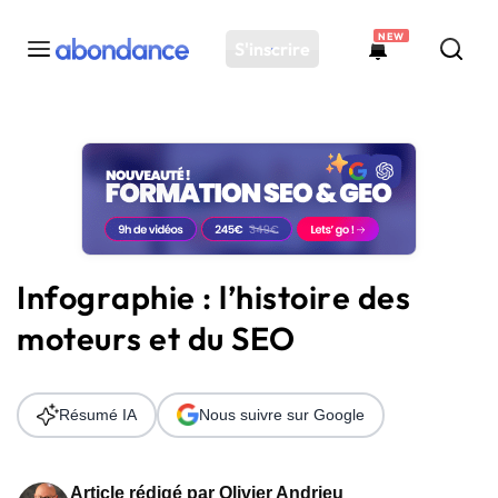
NEW
S'inscrire
Toutes les actus
Actus SEO
Plateforme
Outils
Solutions
Infographie : l’histoire des
Ressources
moteurs et du SEO
Audit SEO
Résumé IA
Nous suivre sur Google
Article rédigé par
Olivier Andrieu