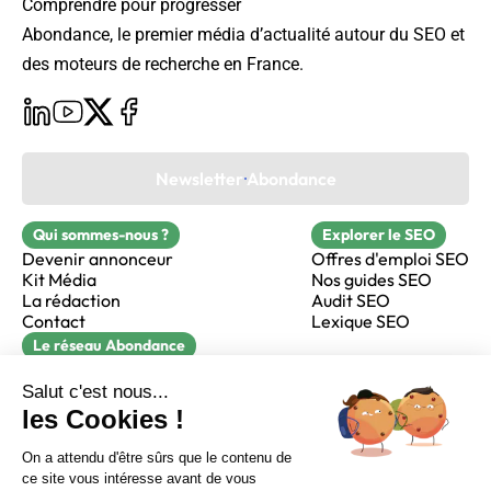
Comprendre pour progresser
Abondance, le premier média d’actualité autour du SEO et
des moteurs de recherche en France.
Newsletter Abondance
Qui sommes-nous ?
Explorer le SEO
Devenir annonceur
Offres d'emploi SEO
Kit Média
Nos guides SEO
La rédaction
Audit SEO
Contact
Lexique SEO
Le réseau Abondance
FormaSEO
Réacteur
alfie formation
Sur LinkedIn
Sur Youtube