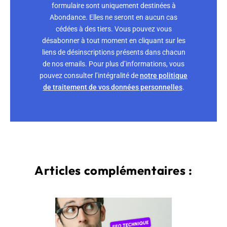
formulaire sont uniquement destinées à
Abondance. Elles ne seront en aucun cas
cédées à des tiers. Vous pouvez vous
désabonner à tout moment en cliquant sur les
liens de désinscriptions présents dans chacun
de nos emails. Pour plus d’informations, vous
pouvez consulter l’intégralité de
notre politique
de traitement de vos données personnelles
.
Articles complémentaires :