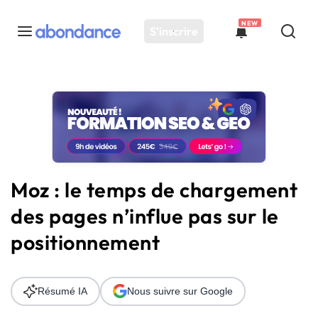
NEW
S'inscrire
Toutes les actus
Actus SEO
Plateforme
Outils
Solutions
Moz : le temps de chargement
Ressources
des pages n’influe pas sur le
Audit SEO
positionnement
Résumé IA
Nous suivre sur Google