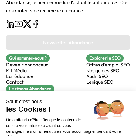
Abondance, le premier média d’actualité autour du SEO et
des moteurs de recherche en France.
Newsletter Abondance
Qui sommes-nous ?
Explorer le SEO
Devenir annonceur
Offres d'emploi SEO
Kit Média
Nos guides SEO
La rédaction
Audit SEO
Contact
Lexique SEO
Le réseau Abondance
FormaSEO
Réacteur
alfie formation
Sur LinkedIn
Sur Youtube
Sur X
Sur Facebook