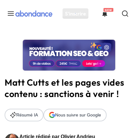
NEW
S'inscrire
Toutes les actus
Actus SEO
Plateforme
Outils
Solutions
Matt Cutts et les pages vides
Ressources
contenu : sanctions à venir !
Audit SEO
Résumé IA
Nous suivre sur Google
Article rédigé par
Olivier Andrieu