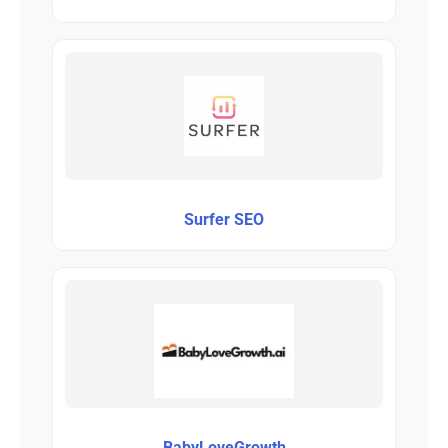
Surfer SEO
BabyLoveGrowth