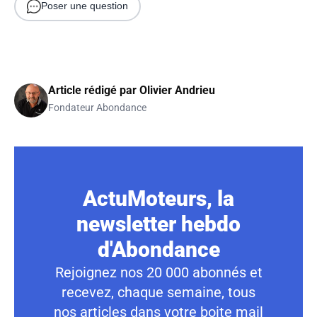
Poser une question
Article rédigé par
Olivier Andrieu
Fondateur Abondance
ActuMoteurs, la
newsletter hebdo
d'Abondance
Rejoignez nos 20 000 abonnés et
recevez, chaque semaine, tous
nos articles dans votre boite mail