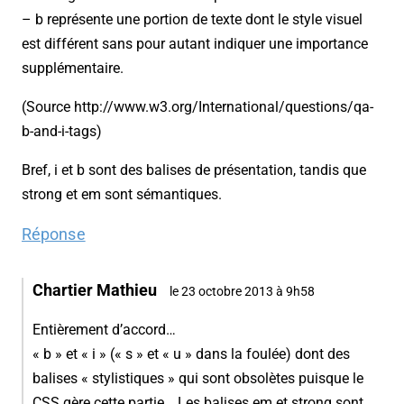
– b représente une portion de texte dont le style visuel
est différent sans pour autant indiquer une importance
supplémentaire.
(Source http://www.w3.org/International/questions/qa-
b-and-i-tags)
Bref, i et b sont des balises de présentation, tandis que
strong et em sont sémantiques.
Réponse
Chartier Mathieu
le 23 octobre 2013 à 9h58
Entièrement d’accord…
« b » et « i » (« s » et « u » dans la foulée) dont des
balises « stylistiques » qui sont obsolètes puisque le
CSS gère cette partie… Les balises em et strong sont