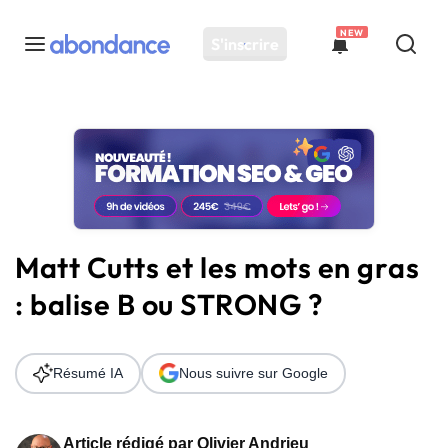
NEW
S'inscrire
Toutes les actus
Actus SEO
Plateforme
Outils
Solutions
Matt Cutts et les mots en gras
Ressources
: balise B ou STRONG ?
Audit SEO
Résumé IA
Nous suivre sur Google
Article rédigé par
Olivier Andrieu