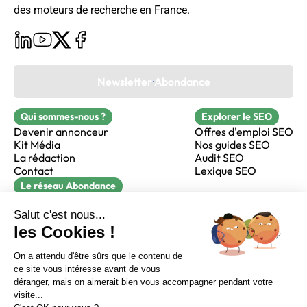
des moteurs de recherche en France.
Newsletter Abondance
Qui sommes-nous ?
Explorer le SEO
Devenir annonceur
Offres d'emploi SEO
Kit Média
Nos guides SEO
La rédaction
Audit SEO
Contact
Lexique SEO
Le réseau Abondance
FormaSEO
Réacteur
alfie formation
Sur LinkedIn
Sur Youtube
Sur X
Sur Facebook