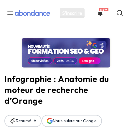
NEW
S'inscrire
Toutes les actus
Actus SEO
Plateforme
Outils
Solutions
Infographie : Anatomie du
Ressources
moteur de recherche
Audit SEO
d’Orange
Résumé IA
Nous suivre sur Google