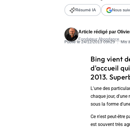
Wordpress
Télécharger l'Ebook
Résumé IA
Nous suiv
Shopify
PrestaShop
Article rédigé par
Olivi
Fondateur Abondance
Publié le 24/12/2013 09h29
|
Mis 
Bing vient d
d'accueil qu
Formation SEO & GEO - Edition
2013. Superb
244.30€ HT au lieu de 349€ pendant 1 mois !
L'une des particula
Je découvre !
chaque jour, d'une 
sous la forme d'un
Ce n'est peut-être p
est souvent très ag