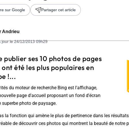
re sur Google
Partager cet article
er Andrieu
à jour le 24/12/2013 09h29
e publier ses 10 photos de pages
i ont été les plus populaires en
 2026
e !...
rités du moteur de recherche Bing est l'affichage,
nouvelle page d'accueil proposant un fond d'écran
e superbe photo de paysage.
as la fonction qui amène le plus de pertinence dans les résultats, 
réable de découvrir ces photos qui montrent la beauté de notre 