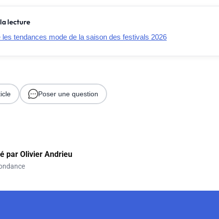
la lecture
e les tendances mode de la saison des festivals 2026
icle
Poser une question
gé par
Olivier Andrieu
ondance