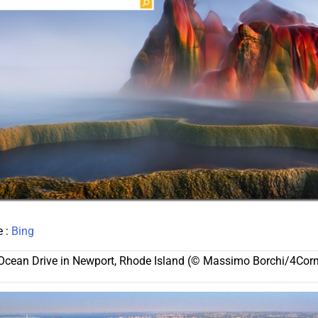
e :
Bing
r Ocean Drive in Newport, Rhode Island (© Massimo Borchi/4Corn