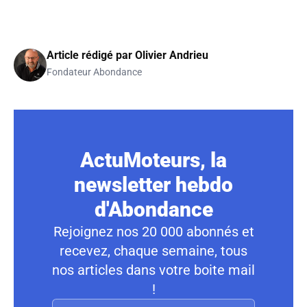
Article rédigé par
Olivier Andrieu
Fondateur Abondance
ActuMoteurs, la
newsletter hebdo
d'Abondance
Rejoignez nos 20 000 abonnés et
recevez, chaque semaine, tous
nos articles dans votre boite mail
!