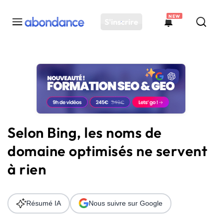
NEW
S'inscrire
Toutes les actus
Actus SEO
Plateforme
Outils
Solutions
Selon Bing, les noms de
Ressources
domaine optimisés ne servent
Audit SEO
à rien
Résumé IA
Nous suivre sur Google