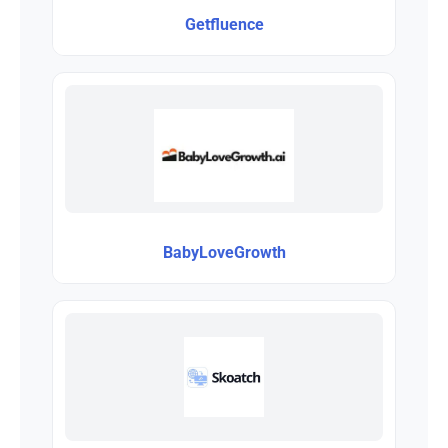
Getfluence
BabyLoveGrowth