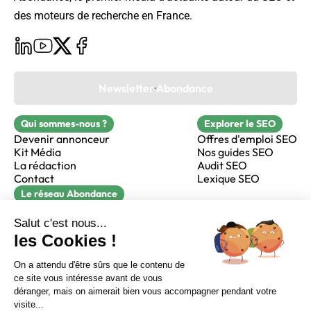
des moteurs de recherche en France.
Newsletter Abondance
Qui sommes-nous ?
Explorer le SEO
Devenir annonceur
Offres d'emploi SEO
Kit Média
Nos guides SEO
La rédaction
Audit SEO
Contact
Lexique SEO
Le réseau Abondance
FormaSEO
Réacteur
alfie formation
Sur LinkedIn
Sur Youtube
Sur X
Sur Facebook