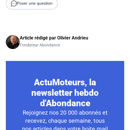
Poser une question
Article rédigé par
Olivier Andrieu
Fondateur Abondance
ActuMoteurs, la
newsletter hebdo
d'Abondance
Rejoignez nos 20 000 abonnés et
recevez, chaque semaine, tous
nos articles dans votre boite mail