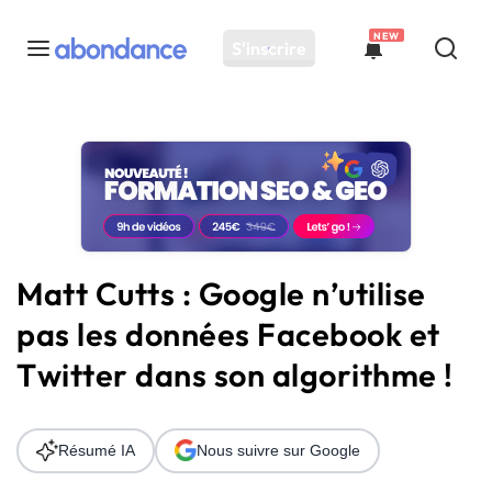
NEW
S'inscrire
Toutes les actus
Actus SEO
Plateforme
Outils
Solutions
Matt Cutts : Google n’utilise
Ressources
pas les données Facebook et
Audit SEO
Twitter dans son algorithme !
Résumé IA
Nous suivre sur Google