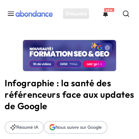
NEW
S'inscrire
Toutes les actus
Actus SEO
Plateforme
Outils
Solutions
Infographie : la santé des
Ressources
référenceurs face aux updates
Audit SEO
de Google
Résumé IA
Nous suivre sur Google