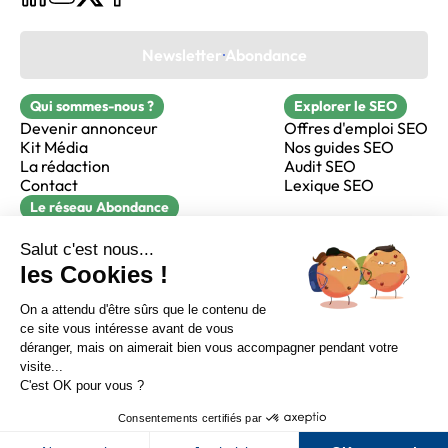
Newsletter Abondance
Qui sommes-nous ?
Explorer le SEO
Devenir annonceur
Offres d'emploi SEO
Kit Média
Nos guides SEO
La rédaction
Audit SEO
Contact
Lexique SEO
Le réseau Abondance
FormaSEO
Réacteur
alfie formation
Sur LinkedIn
Sur Youtube
Sur X
Sur Facebook
Crédits
Mentions légales
Newsletter Abondance
CGV
Confidentialité